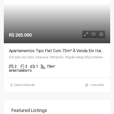
R$ 265.000
Apartamentos Tipo Flat Com 73m² À Venda Em Itaipava, Petrópolis/RJ
Estrada da Cotia, Itaipava, Petrópolis, Região Geográfica Imediata de Petrópolis, Região Metropolitana do Rio de Janeiro, Região Geográfica Intermediária de Petrópolis, Rio de Janeiro, Região Sudeste, 25750-225, Brasil
2
2
1
73
m²
APARTAMENTO
Castro Miranda
1 ano atrás
Featured Listings