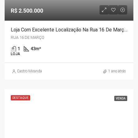
R$ 2.500.000
Loja Com Excelente Localização Na Rua 16 De Março – Petrópolis-RJ.
RUA 16 DE MARÇO
1
43
m²
LOJA
Castro Miranda
1 ano atrás
DESTAQUE
VENDA