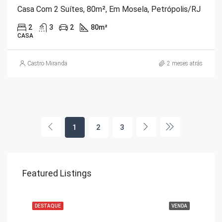
Casa Com 2 Suítes, 80m², Em Mosela, Petrópolis/RJ
2
3
2
80
m²
CASA
Castro Miranda
2 meses atrás
1
2
3
Featured Listings
DESTAQUE
VENDA