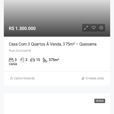
R$ 1.300.000
Casa Com 3 Quartos À Venda, 375m² – Quissama
Rua Quissamã
3
3
15
375
m²
CASA
Castro Miranda
6 meses atrás
VENDA