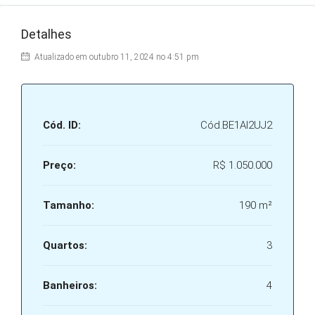
Detalhes
Atualizado em outubro 11, 2024 no 4:51 pm
Cód. ID:
Cód.BE1AI2UJ2
Preço:
R$ 1.050.000
Tamanho:
190 m²
Quartos:
3
Banheiros:
4