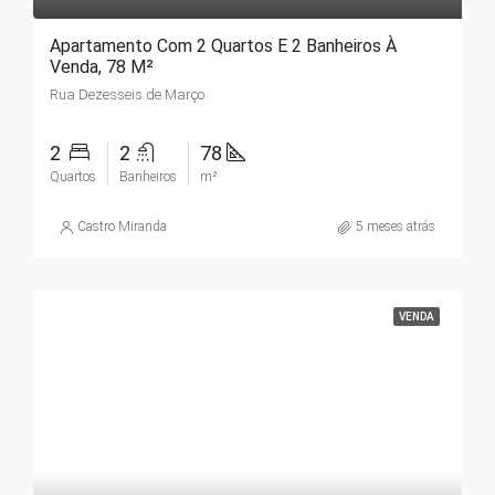
Apartamento Com 2 Quartos E 2 Banheiros À
Venda, 78 M²
Rua Dezesseis de Março
2
2
78
Quartos
Banheiros
m²
Castro Miranda
5 meses atrás
VENDA