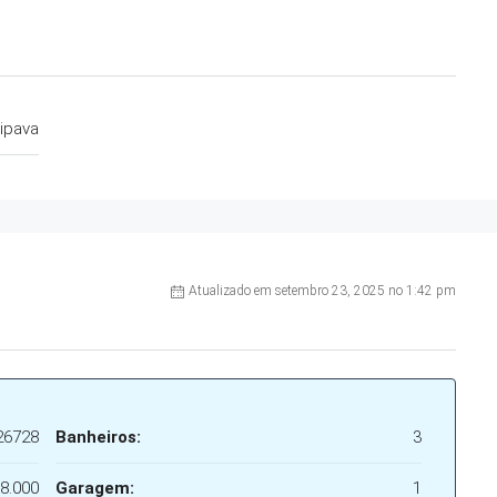
aipava
Atualizado em setembro 23, 2025 no 1:42 pm
26728
Banheiros:
3
8.000
Garagem:
1