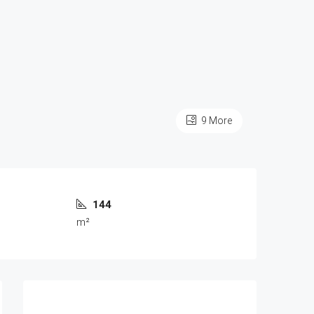
9 More
144
m²