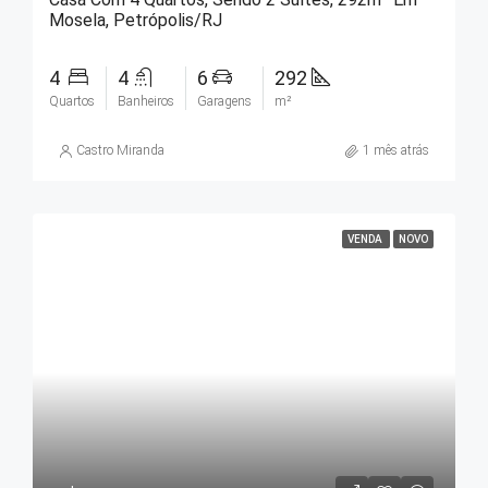
Mosela, Petrópolis/RJ
4
4
6
292
Quartos
Banheiros
Garagens
m²
Castro Miranda
1 mês atrás
VENDA
NOVO