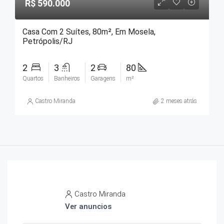
R$ 590.000
Casa Com 2 Suítes, 80m², Em Mosela,
Petrópolis/RJ
2
3
2
80
Quartos
Banheiros
Garagens
m²
Castro Miranda
2 meses atrás
Castro Miranda
Ver anuncios