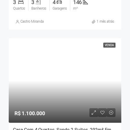
3
3
4
146
Quartos
Banheiros
Garagens
m²
Castro Miranda
1 mês atrás
VENDA
R$ 1.100.000
Casa Com 4 Quartos, Sendo 2 Suítes, 292m² Em