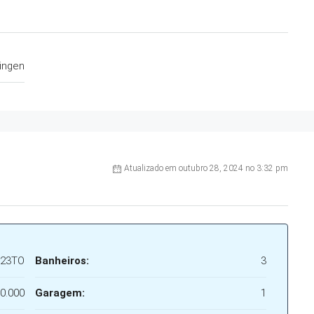
ingen
Atualizado em outubro 28, 2024 no 3:32 pm
A23TO
Banheiros:
3
0.000
Garagem:
1