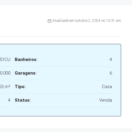
Atualizado em outubro 2, 2024 no 10:31 am
E51CU
Banheiros:
4
0.000
Garagens:
6
53 m²
Tipo:
Casa
4
Status:
Venda