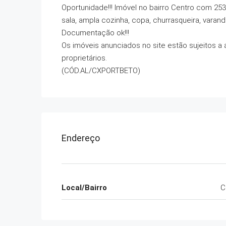
Oportunidade!!! Imóvel no bairro Centro com 25
sala, ampla cozinha, copa, churrasqueira, varan
Documentação ok!!!
Os imóveis anunciados no site estão sujeitos a 
proprietários.
(CÓD.AL/CXPORTBETO)
Endereço
Local/Bairro
C