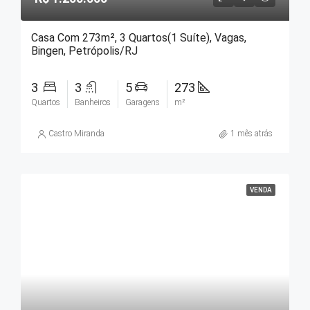
Casa Com 273m², 3 Quartos(1 Suíte), Vagas,
Bingen, Petrópolis/RJ
3
3
5
273
Quartos
Banheiros
Garagens
m²
Castro Miranda
1 mês atrás
VENDA