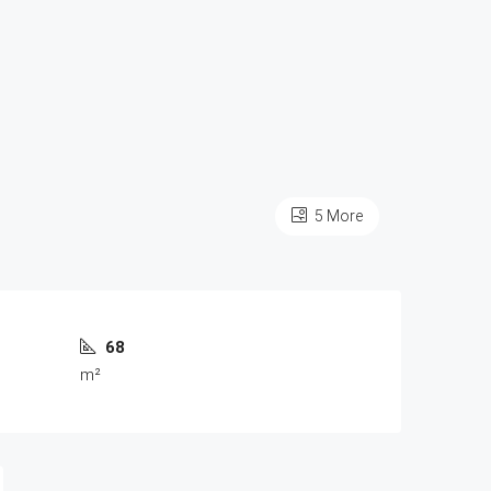
5 More
68
m²