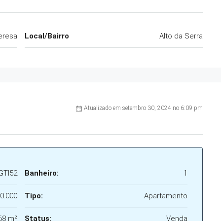
eresa
Local/Bairro
Alto da Serra
Atualizado em setembro 30, 2024 no 6:09 pm
GTI52
Banheiro:
1
0.000
Tipo:
Apartamento
68 m²
Status:
Venda