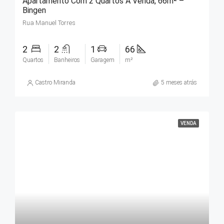
Apartamento Com 2 Quartos À Venda, 66m² –
Bingen
Rua Manuel Torres
2
2
1
66
Quartos
Banheiros
Garagem
m²
Castro Miranda
5 meses atrás
VENDA