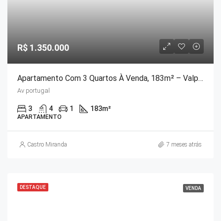
R$ 1.350.000
Apartamento Com 3 Quartos À Venda, 183m² – Valparaiso
Av portugal
3
4
1
183
m²
APARTAMENTO
Castro Miranda
7 meses atrás
DESTAQUE
VENDA