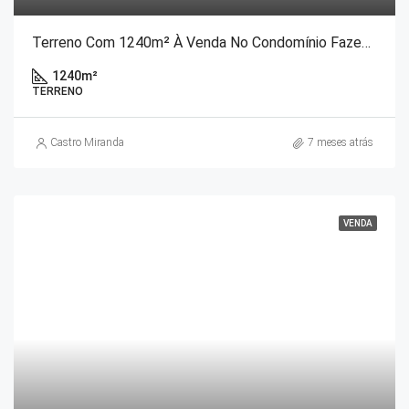
Terreno Com 1240m² À Venda No Condomínio Fazenda Marambaia, Correas, Petrópolis/RJ
1240
m²
TERRENO
Castro Miranda
7 meses atrás
VENDA